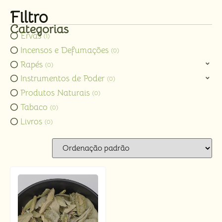
Filtro
Categorias
Ervas
1
Incensos e Defumações
0
Rapés
0
Instrumentos de Poder
0
Produtos Naturais
0
Tabaco
0
Livros
0