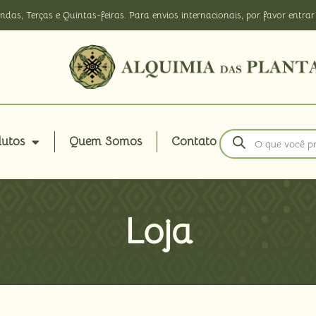
ndas, Terças e Quintas-feiras. Para envios internacionais, por favor ent
dutos
Quem Somos
Contato
Loja