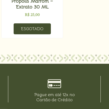
Própolis Marrom –
Extrato 30 ML
R$
25,00
ESGOTADO
Pague em até 12x no
Cartão de Crédito