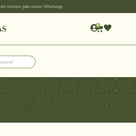
rar em contato pelo nosso Whatsapp.
0