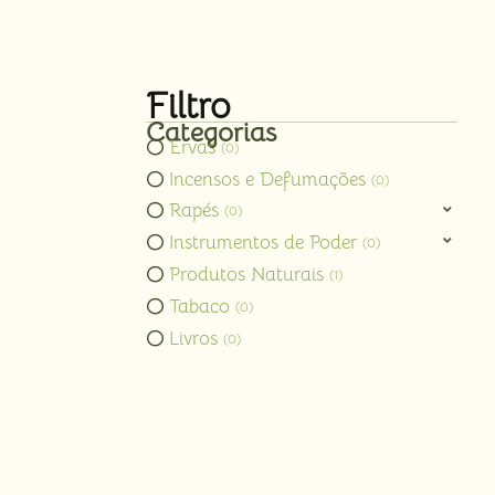
Filtro
Categorias
Ervas
0
Incensos e Defumações
0
Rapés
0
Instrumentos de Poder
0
Produtos Naturais
1
Tabaco
0
Livros
0