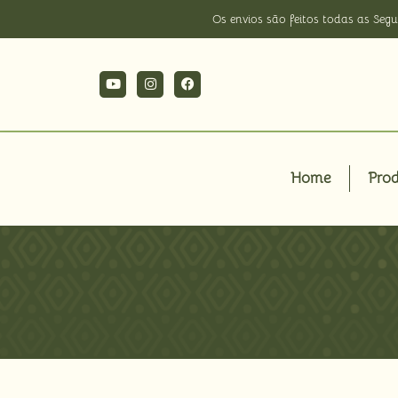
Os envios são feitos todas as Segu
Home
Pro