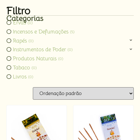
Filtro
Categorias
Ervas
0
Incensos e Defumações
5
Rapés
0
Instrumentos de Poder
0
Produtos Naturais
0
Tabaco
0
Livros
0