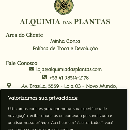
Área do Cliente
Minha Conta
Política de Troca e Devolução
Fale Conosco
loja@alquimiadasplantas.com
+55 41 98514-2178
Av. Brasília, 5559 - Loja 03 - Novo Mundo,
Curitiba/PR.
Valorizamos sua privacidade
Nos Acompanhe
Utilizamos cookies para aprimorar sua experiência de
navegação, exibir anúncios ou conteúdo personalizado e
analisar nosso tráfego. Ao clicar em “Aceitar todos”, você
concorda com nosso uso de cookies.