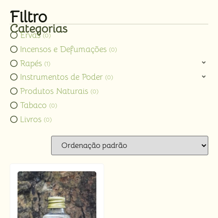
Filtro
Categorias
Ervas
0
Incensos e Defumações
0
Rapés
1
Instrumentos de Poder
0
Produtos Naturais
0
Tabaco
0
Livros
0