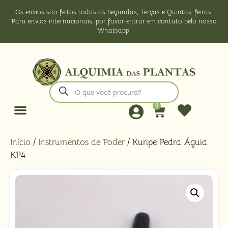
Os envios são feitos todas as Segundas, Terças e Quintas-feiras.
Para envios internacionais, por favor entrar em contato pelo nosso
Whatsapp.
0
Início
/
Instrumentos de Poder
/ Kuripe Pedra Águia
KP4