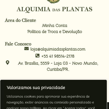
Área do Cliente
Minha Conta
Política de Troca e Devolução
Fale Conosco
loja@alquimiadasplantas.com
+55 41 98514-2178
Av. Brasília, 5559 - Loja 03 - Novo Mundo,
Curitiba/PR.
Nos Acompanhe
Valorizamos sua privacidade
Utilizamos cookies para aprimorar sua experiência de
navegação, exibir anúncios ou conteúdo personalizado e
analisar nosso tráfego. Ao clicar em “Aceitar todos”, você
Política de Privacidade