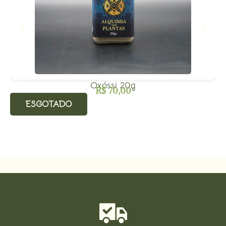
Oxóssi 20g
R$
70,00
ESGOTADO