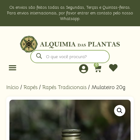
Os envios são feitos todas as Segundas, Terças e Quintas-feiras.
Para envios internacionais, por favor entrar em contato pelo nosso
Whatsapp.
0
Início
/
Rapés
/
Rapés Tradicionais
/ Mulateiro 20g