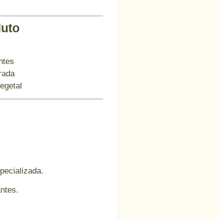
duto
ntes
rada
egetal
pecializada.
ntes.