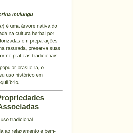
hrina mulungu
gu
) é uma árvore nativa do
zada na cultura herbal por
lorizadas em preparações
ma rasurada, preserva suas
orme práticas tradicionais.
popular brasileira, o
eu uso histórico em
uilíbrio.
 Propriedades
 Associadas
 uso tradicional
da ao relaxamento e bem-