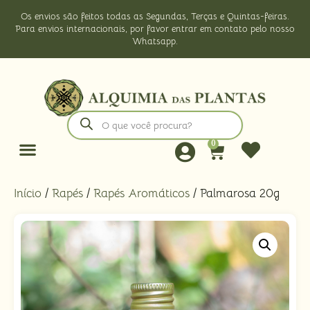
Os envios são feitos todas as Segundas, Terças e Quintas-feiras.
Para envios internacionais, por favor entrar em contato pelo nosso
Whatsapp.
0
Início
/
Rapés
/
Rapés Aromáticos
/ Palmarosa 20g