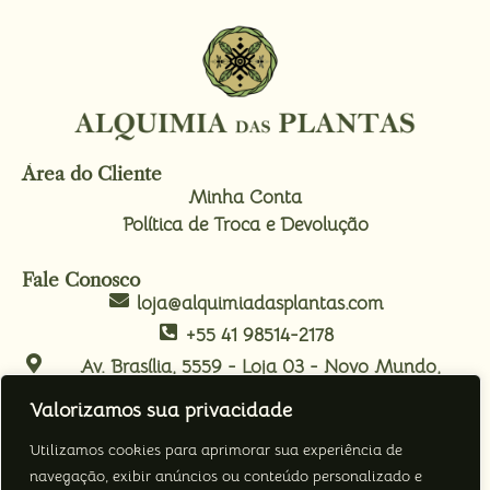
Área do Cliente
Minha Conta
Política de Troca e Devolução
Fale Conosco
loja@alquimiadasplantas.com
+55 41 98514-2178
Av. Brasília, 5559 - Loja 03 - Novo Mundo,
Curitiba/PR.
Valorizamos sua privacidade
Nos Acompanhe
Utilizamos cookies para aprimorar sua experiência de
navegação, exibir anúncios ou conteúdo personalizado e