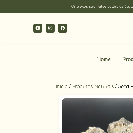
Os envios são feitos todas as Segu
Home
Pro
Início
/
Produtos Naturais
/ Sepã –