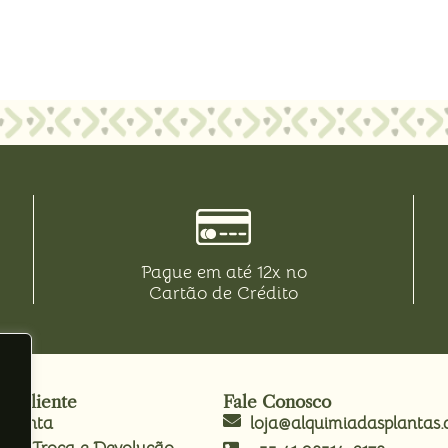
Pague em até 12x no
Cartão de Crédito
do Cliente
Fale Conosco
 Conta
loja@alquimiadasplantas