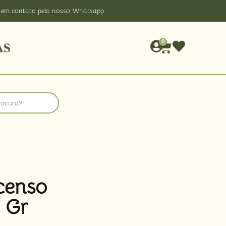
rar em contato pelo nosso Whatsapp.
0
censo
 Gr