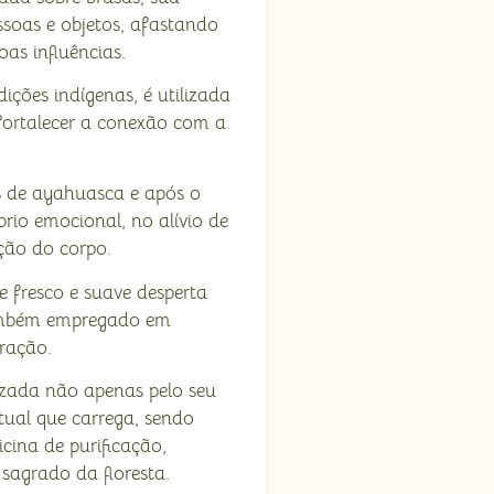
soas e objetos, afastando
oas influências.
ições indígenas, é utilizada
 fortalecer a conexão com a
s de ayahuasca e após o
íbrio emocional, no alívio de
ção do corpo.
 fresco e suave desperta
também empregado em
ração.
izada não apenas pelo seu
tual que carrega, sendo
ina de purificação,
sagrado da floresta.