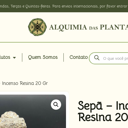
ndas, Terças e Quintas-feiras. Para envios internacionais, por favor ent
dutos
Quem Somos
Contato
 Incenso Resina 20 Gr
Sepã – In
Resina 20