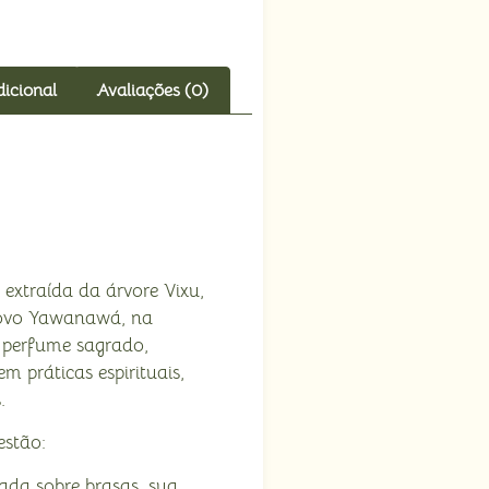
icional
Avaliações (0)
extraída da árvore Vixu,
 povo Yawanawá, na
perfume sagrado,
m práticas espirituais,
.
estão:
mada sobre brasas, sua